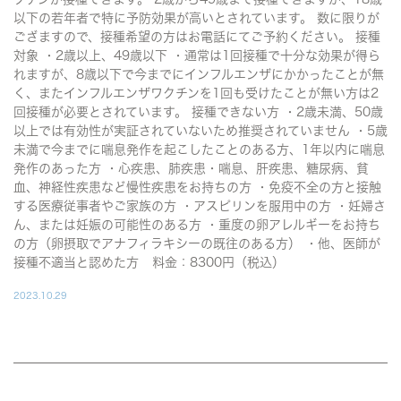
以下の若年者で特に予防効果が高いとされています。 数に限りが
ござますので、接種希望の方はお電話にてご予約ください。 接種
対象 ・2歳以上、49歳以下 ・通常は1回接種で十分な効果が得ら
れますが、8歳以下で今までにインフルエンザにかかったことが無
く、またインフルエンザワクチンを1回も受けたことが無い方は2
回接種が必要とされています。 接種できない方 ・2歳未満、50歳
以上では有効性が実証されていないため推奨されていません ・5歳
未満で今までに喘息発作を起こしたことのある方、1年以内に喘息
発作のあった方 ・心疾患、肺疾患・喘息、肝疾患、糖尿病、貧
血、神経性疾患など慢性疾患をお持ちの方 ・免疫不全の方と接触
する医療従事者やご家族の方 ・アスピリンを服用中の方 ・妊婦さ
ん、または妊娠の可能性のある方 ・重度の卵アレルギーをお持ち
の方（卵摂取でアナフィラキシーの既往のある方） ・他、医師が
接種不適当と認めた方 料金：8300円（税込）
2023.10.29